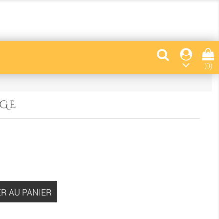
(0)
UGE
R AU PANIER