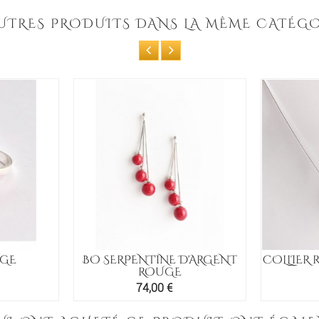
AUTRES PRODUITS DANS LA MÊME CATÉGO
UGE
BO SERPENTINE D'ARGENT
COLLIER 
ROUGE
Prix
74,00 €