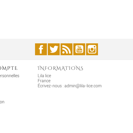
Facebook
Twitter
Rss
YouTube
Instagram
OMPTE
INFORMATIONS
ersonnelles
Lila lice
France
Écrivez-nous :
admin@lila-lice.com
ion