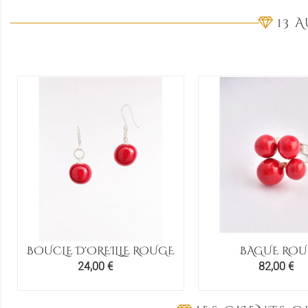
13 
BOUCLE D'OREILLE ROUGE
BAGUE RO
Prix
Prix
24,00 €
82,00 €