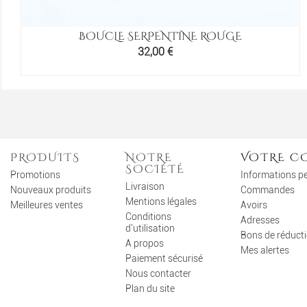
BOUCLE SERPENTINE ROUGE
Prix
32,00 €
PRODUITS
NOTRE
VOTRE C
SOCIÉTÉ
Promotions
Informations p
Livraison
Nouveaux produits
Commandes
Mentions légales
Meilleures ventes
Avoirs
Conditions
Adresses
d'utilisation
Bons de réduct
A propos
Mes alertes
Paiement sécurisé
Nous contacter
Plan du site