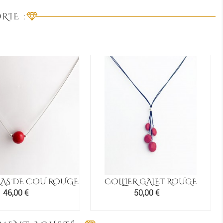
RIE :
RAS DE COU ROUGE
COLLIER GALET ROUGE
Prix
Prix
46,00 €
50,00 €