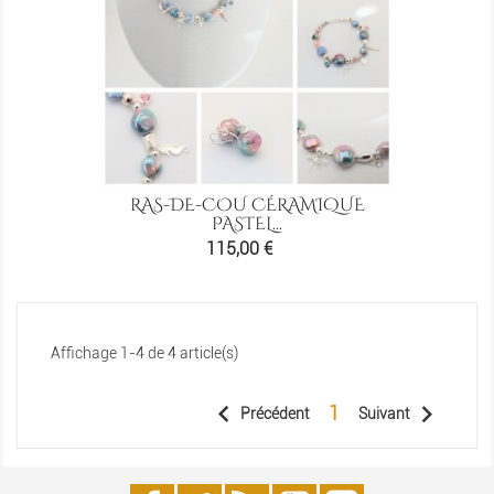
RAS-DE-COU CÉRAMIQUE
PASTEL...
Prix
115,00 €
Affichage 1-4 de 4 article(s)


1
Précédent
Suivant
Facebook
Twitter
Rss
YouTube
Instagram