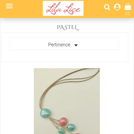

(0)
PASTEL

Pertinence