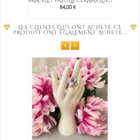
BRACELET PASTILLE CÉRAMIQUE...
Prix
84,00 €
LES CLIENTS QUI ONT ACHETÉ CE
PRODUIT ONT ÉGALEMENT ACHETÉ...