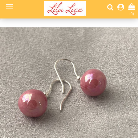

(0)